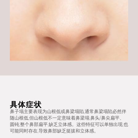
具体症状
鼻子塌主要表现为山根低或鼻梁塌陷,通常鼻梁塌陷必然伴
随山根低,但山根低不一定意味着鼻梁塌;鼻头/鼻尖扁平、
圆钝;整个鼻部扁平,缺乏立体感。这些特征可以单独出现,也
可能同时存在,导致鼻部缺乏挺拔和立体感。