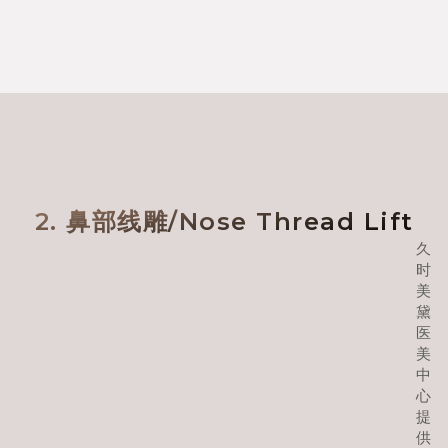
2. 鼻部线雕/Nose Thread Lift
久
时
美
黛
医
美
中
心
提
供