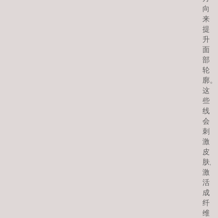
向
来
提
升
面
部
轮
廓。
这
些
线
会
刺
激
皮
肤,
激
活
成
纤
维