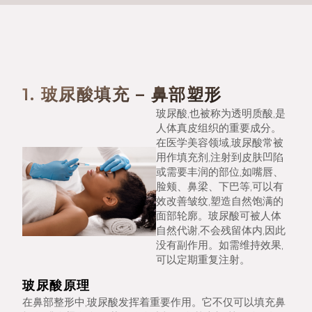
1. 玻尿酸填充 – 鼻部塑形
玻尿酸,也被称为透明质酸,是
人体真皮组织的重要成分。
在医学美容领域,玻尿酸常被
用作填充剂,注射到皮肤凹陷
或需要丰润的部位,如嘴唇、
脸颊、鼻梁、下巴等,可以有
效改善皱纹,塑造自然饱满的
面部轮廓。玻尿酸可被人体
自然代谢,不会残留体内,因此
没有副作用。如需维持效果,
可以定期重复注射。
玻尿酸原理
在鼻部整形中,玻尿酸发挥着重要作用。它不仅可以填充鼻