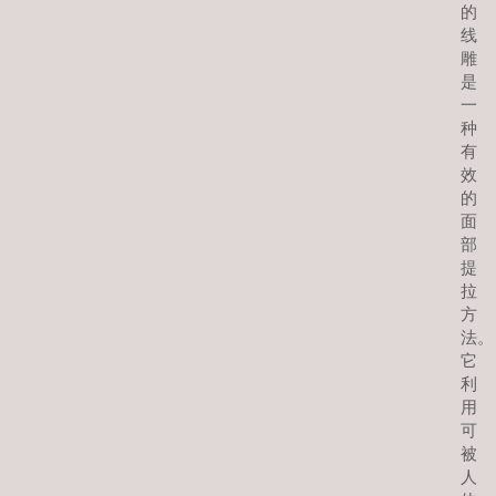
的
线
雕
是
一
种
有
效
的
面
部
提
拉
方
法。
它
利
用
可
被
人