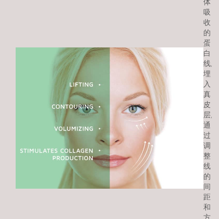
体
吸
收
的
蛋
白
线,
埋
入
真
皮
层,
通
过
调
整
线
的
间
距
和
方