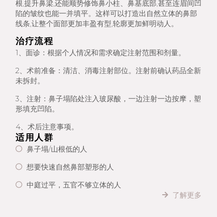
根,提升鼻梁,还能顺势修饰鼻小柱、鼻基底部,甚至连眉间凹
陷的皱纹也能一并填平。这样可以打造出自然立体的鼻部
线条,让整个面部更加丰盈有型,轮廓更加鲜明动人。
治疗流程
1、面诊：根据个人情况和需求确定注射范围和剂量。
2、术前准备：清洁、消毒注射部位。注射前确认药品全新
未拆封。
3、注射：鼻子塌陷处注入玻尿酸，一边注射一边按摩，塑
形填充凹陷。
4、术后注意事项。
适用人群
鼻子塌/山根低的人
想要快速自然鼻部塑形的人
中庭过平，五官不够立体的人
了解更多