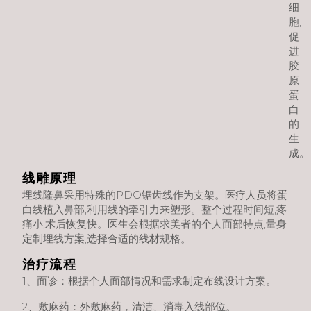
细
胞,
促
进
胶
原
蛋
白
的
生
成。
线雕原理
埋线隆鼻采用特殊的PDO锯齿线作为支架。医疗人员将蛋
白线植入鼻部,利用线的牵引力来塑形。整个过程时间短,疼
痛小,术后恢复快。医生会根据求美者的个人面部特点,量身
定制埋线方案,选择合适的线材规格。
治疗流程
1、面诊：根据个人面部情况和需求制定布线设计方案。
2、敷麻药：外敷麻药，清洁、消毒入线部位。